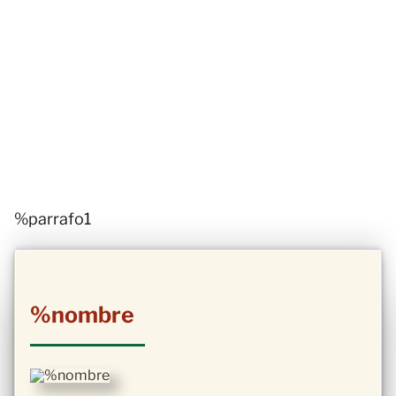
%parrafo1
%nombre