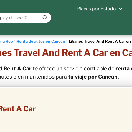
Playas por Estado
ana Roo
Renta de autos en Cancún
Libanes Travel And Rent A Car en
nes Travel And Rent A Car en C
d Rent A Car
te ofrece un servicio confiable de
renta 
y autos bien mantenidos para
tu viaje por Cancún.
Rent A Car