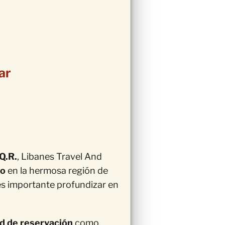
ar
Q.R.
, Libanes Travel And
to
en la hermosa región de
 es importante profundizar en
ad de reservación
como