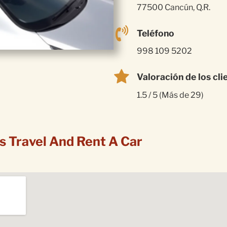
77500 Cancún, Q.R.
Teléfono
998 109 5202
Valoración de los cli
1.5 / 5 (Más de 29)
s Travel And Rent A Car