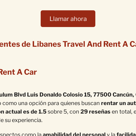
Llamar ahora
ientes de Libanes Travel And Rent A C
Rent A Car
Tulum Blvd Luis Donaldo Colosio 15, 77500 Cancún, 
do como una opción para quienes buscan
rentar un au
n actual es de 1.5
sobre 5, con
29 reseñas
en total,
de su experiencia.
 aspectos como la
amabilidad del personal
y la
facilid