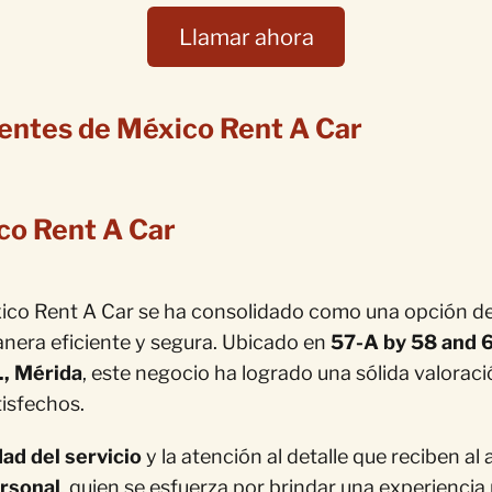
Llamar ahora
lientes de México Rent A Car
co Rent A Car
xico Rent A Car se ha consolidado como una opción d
nera eficiente y segura. Ubicado en
57-A by 58 and 
., Mérida
, este negocio ha logrado una sólida valorac
tisfechos.
dad del servicio
y la atención al detalle que reciben al
ersonal
, quien se esfuerza por brindar una experiencia