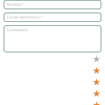
★
★
★
★
★