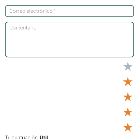
★
★
★
★
★
Tu puntuación:
Útil