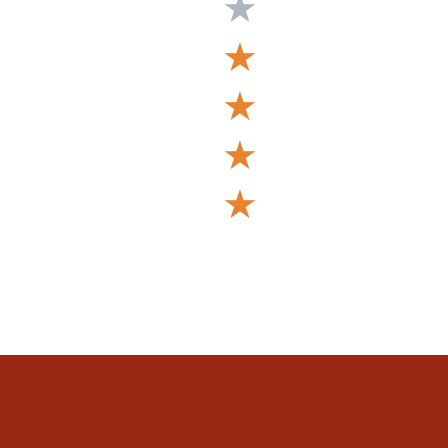
★
★
★
★
★