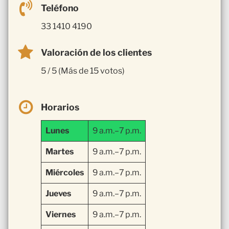
Teléfono
33 1410 4190
Valoración de los clientes
5 / 5 (Más de 15 votos)
Horarios
Lunes
9 a.m.–7 p.m.
Martes
9 a.m.–7 p.m.
Miércoles
9 a.m.–7 p.m.
Jueves
9 a.m.–7 p.m.
Viernes
9 a.m.–7 p.m.