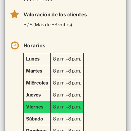
Valoración de los clientes
5 / 5 (Más de 53 votos)
Horarios
Lunes
8 a.m.–8 p.m.
Martes
8 a.m.–8 p.m.
Miércoles
8 a.m.–8 p.m.
Jueves
8 a.m.–8 p.m.
Viernes
8 a.m.–8 p.m.
Sábado
8 a.m.–8 p.m.
Domingo
8 a.m.–8 p.m.