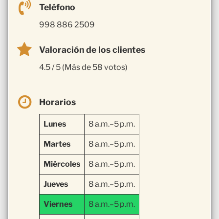
Teléfono
998 886 2509
Valoración de los clientes
4.5 / 5 (Más de 58 votos)
Horarios
Lunes
8 a.m.–5 p.m.
Martes
8 a.m.–5 p.m.
Miércoles
8 a.m.–5 p.m.
Jueves
8 a.m.–5 p.m.
Viernes
8 a.m.–5 p.m.