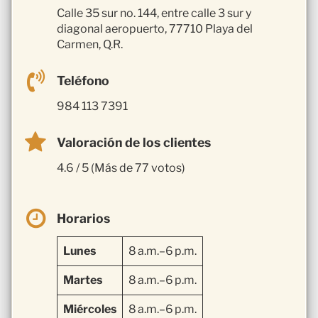
Calle 35 sur no. 144, entre calle 3 sur y
diagonal aeropuerto, 77710 Playa del
Carmen, Q.R.
Teléfono
984 113 7391
Valoración de los clientes
4.6 / 5 (Más de 77 votos)
Horarios
Lunes
8 a.m.–6 p.m.
Martes
8 a.m.–6 p.m.
Miércoles
8 a.m.–6 p.m.