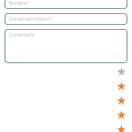
★
★
★
★
★