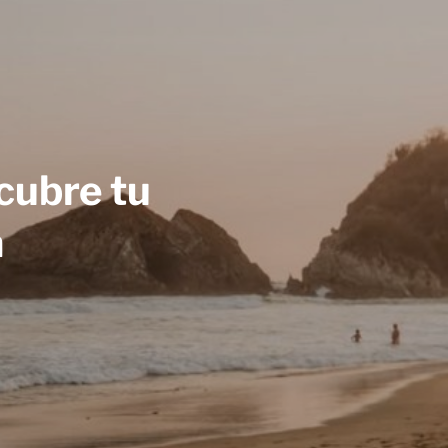
cubre tu
a