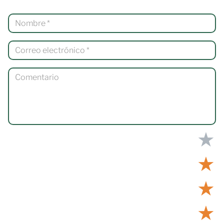
★
★
★
★